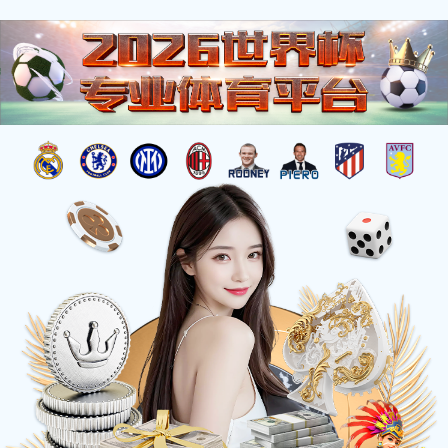
注册入口
立即下载 好博体育下载 App
集实时比分、深度分析、社群互动于一体，好博体育下载用
户专属的全场景赛事体验入口。
App Store 下载
Google Play 获取
极速比分
数据洞察
互动社区